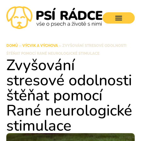
DOMŮ
»
VÝCVIK A VÝCHOVA
»
ZVYŠOVÁNÍ STRESOVÉ ODOLNOSTI
ŠTĚŇAT POMOCÍ RANÉ NEUROLOGICKÉ STIMULACE
Zvyšování
stresové odolnosti
štěňat pomocí
Rané neurologické
stimulace