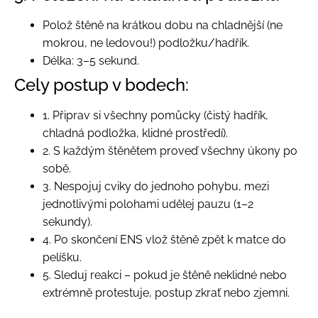
Polož štěně na krátkou dobu na chladnější (ne
mokrou, ne ledovou!) podložku/hadřík.
Délka: 3–5 sekund.
Cely postup v bodech:
1. Připrav si všechny pomůcky (čistý hadřík,
chladná podložka, klidné prostředí).
2. S každým štěnětem proveď všechny úkony po
sobě.
3. Nespojuj cviky do jednoho pohybu, mezi
jednotlivými polohami udělej pauzu (1–2
sekundy).
4. Po skončení ENS vlož štěně zpět k matce do
pelíšku.
5. Sleduj reakci – pokud je štěně neklidné nebo
extrémně protestuje, postup zkrať nebo zjemni.