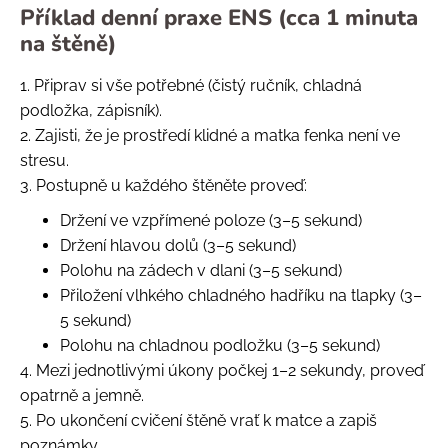
Příklad denní praxe ENS (cca 1 minuta
na štěně)
1. Připrav si vše potřebné (čistý ručník, chladná
podložka, zápisník).
2. Zajisti, že je prostředí klidné a matka fenka není ve
stresu.
3. Postupně u každého štěněte proveď:
Držení ve vzpřímené poloze (3–5 sekund)
Držení hlavou dolů (3–5 sekund)
Polohu na zádech v dlani (3–5 sekund)
Přiložení vlhkého chladného hadříku na tlapky (3–
5 sekund)
Polohu na chladnou podložku (3–5 sekund)
4. Mezi jednotlivými úkony počkej 1–2 sekundy, proveď
opatrně a jemně.
5. Po ukončení cvičení štěně vrať k matce a zapiš
poznámky.