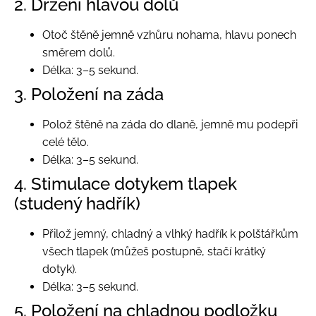
2. Držení hlavou dolů
Otoč štěně jemně vzhůru nohama, hlavu ponech
směrem dolů.
Délka: 3–5 sekund.
3. Položení na záda
Polož štěně na záda do dlaně, jemně mu podepři
celé tělo.
Délka: 3–5 sekund.
4. Stimulace dotykem tlapek
(studený hadřík)
Přilož jemný, chladný a vlhký hadřík k polštářkům
všech tlapek (můžeš postupně, stačí krátký
dotyk).
Délka: 3–5 sekund.
5. Položení na chladnou podložku