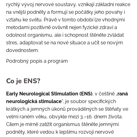
rychlý vývoj nervové soustavy, vznikají základní reakce
na vnější podněty a formují se počátky jeho povahy i
vztahu ke světu. Právě v tomto období lze vhodnými
metodami pozitivně ovlivnit nejen fyzické zdraví a
odolnost organismu, ale i schopnost štěněte zvládat
stres, adaptovat se na nové situace a učit se novým
dovednostem.
Podrobný popis a program
Co je ENS?
Early Neurological Stimulation (ENS)
, v češtině „
raná
neurologická stimulace
“, je soubor specifických
krátkých a jemných úkonů prováděných se štěňaty ve
velmi raném věku, obvykle mezi 3.–16. dnem života.
Cílem je mírně zatížit organismus štěněte jemnými
podněty, které vedou k lepšímu rozvoji nervové