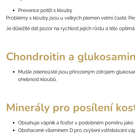
Prevence potíží s klouby
Problémy s klouby jsou u velkých plemen velmi časté. Pe
Je důležité dát pozor na rychlost jejich růstu a tělo opt
Chondroitin a glukosami
Mušle zelenoústé jsou přirozeným zdrojem glukosami
ohebnost kloubů.
Minerály pro posílení kos
Obsahuje vápník a fosfor v podobném poměru jako m
Obohacené vitamínem D pro zvýšení vstřebávání váp