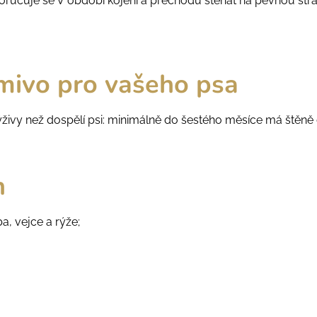
poručuje se V období kojení a přechodu štěňat na pevnou st
mivo pro vašeho psa
ýživy než dospělí psi: minimálně do šestého měsíce má štěně 
h
ba, vejce a rýže;