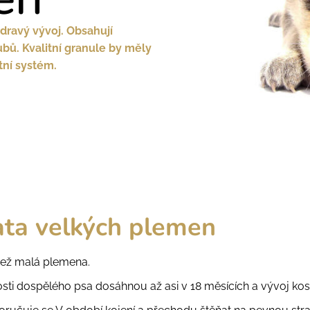
dravý vývoj. Obsahují
ubů. Kvalitní granule by měly
tní systém.
ňata velkých plemen
 než malá plemena.
osti dospělého psa dosáhnou až asi v 18 měsících a vývoj kos