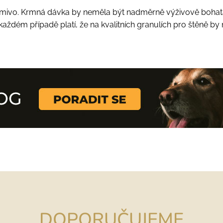
krmivo. Krmná dávka by neměla být nadměrně výživově bohatá, 
ždém případě platí, že na kvalitních granulích pro štěně by ma
DOPORUČUJEME