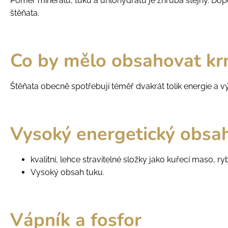
Poměr minerálů, tuků a uhlohydrátů je zhruba stejný. Do
štěňata.
Co by mělo obsahovat kr
Štěňata obecně spotřebují téměř dvakrát tolik energie a v
Vysoký energetický obsa
kvalitní, lehce stravitelné složky jako kuřecí maso, ry
Vysoký obsah tuku.
Vápník a fosfor