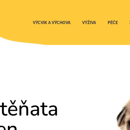
VÝCVIK A VÝCHOVA
VÝŽIVA
PÉČE
štěňata
en