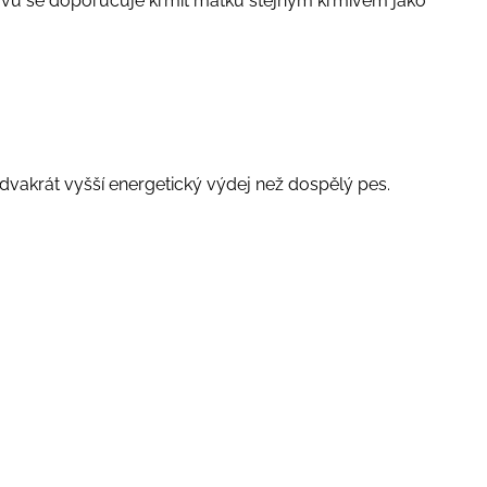
ravu se doporučuje krmit matku stejným krmivem jako
dvakrát vyšší energetický výdej než dospělý pes.