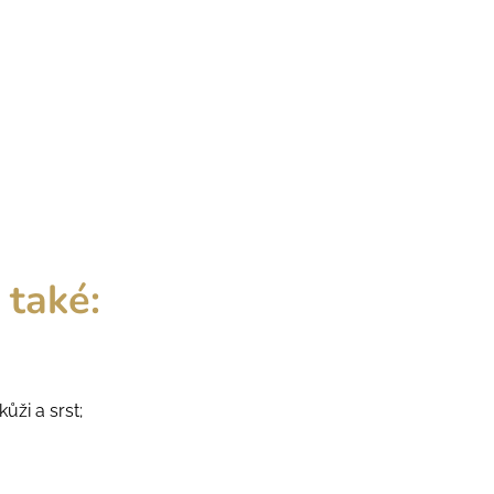
 také:
ůži a srst;