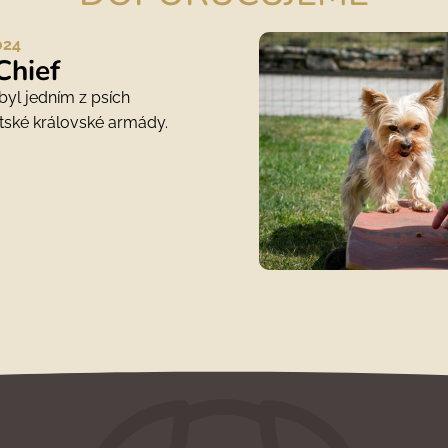
024
Chief
byl jedním z psích
tské královské armády.