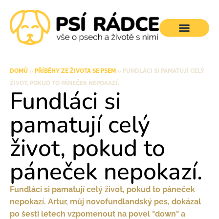
DOMŮ
»
PŘÍBĚHY ZE ŽIVOTA SE PSEM
»
FUNDLÁCI SI PAMATUJÍ CELÝ
ŽIVOT, POKUD TO PÁNEČEK NEPOKAZÍ.
Fundláci si
pamatují celý
život, pokud to
páneček nepokazí.
Fundláci si pamatují celý život, pokud to páneček
nepokazí. Artur, můj novofundlandský pes, dokázal
po šesti letech vzpomenout na povel "down" a