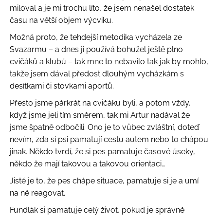
miloval a je mi trochu líto, že jsem nenašel dostatek
času na větší objem výcviku.
Možná proto, že tehdejší metodika vycházela ze
Svazarmu – a dnes ji používá bohužel ještě plno
cvičáků a klubů – tak mne to nebavilo tak jak by mohlo,
takže jsem dával předost dlouhým vycházkám s
desítkami či stovkami aportů.
Přesto jsme párkrát na cvičáku byli, a potom vždy,
když jsme jeli tím směrem, tak mi Artur nadával že
jsme špatně odbočili. Ono je to vůbec zvláštní, doteď
nevím, zda si psi pamatují cestu autem nebo to chápou
jinak. Někdo tvrdí, že si pes pamatuje časové úseky,
někdo že mají takovou a takovou orientaci…
Jisté je to, že pes chápe situace, pamatuje si je a umí
na ně reagovat.
Fundlák si pamatuje celý život, pokud je správně