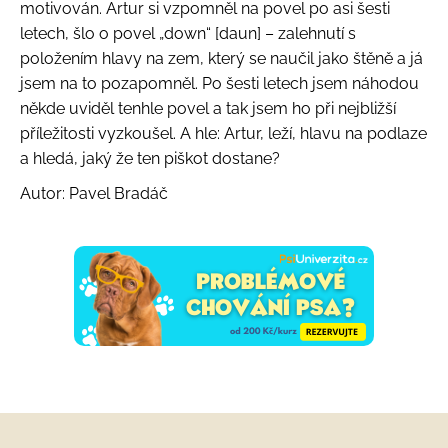
motivován. Artur si vzpomněl na povel po asi šesti
letech, šlo o povel „down“ [daun] – zalehnutí s
položením hlavy na zem, který se naučil jako štěně a já
jsem na to pozapomněl. Po šesti letech jsem náhodou
někde uviděl tenhle povel a tak jsem ho při nejbližší
příležitosti vyzkoušel. A hle: Artur, leží, hlavu na podlaze
a hledá, jaký že ten piškot dostane?
Autor: Pavel Bradáč