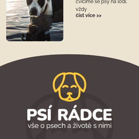
cvičíme se psy na lodi,
vždy
číst více >>