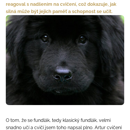
reagoval s nadšením na cvičení, což dokazuje, jak
silná může být jejich paměť a schopnost se učit.
O tom, že se fundlák, tedy klasický fundlák, velmi
snadno učí a cvičí jsem toho napsal plno. Artur cvičení